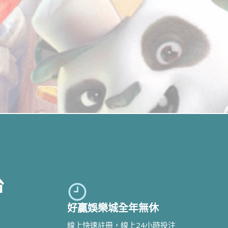
台
好贏娛樂城全年無休
線上快速註冊，線上24小時投注