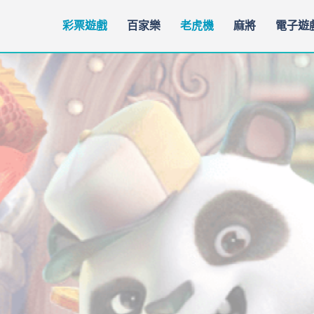
彩票遊戲
百家樂
老虎機
麻將
電子遊