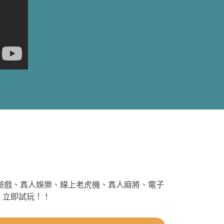
遊戲、真人娛樂、線上老虎機、真人麻將、電子
，立即試玩！！