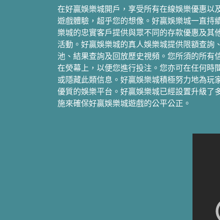
在好贏娛樂城開戶，享受所有在線娛樂優惠以
遊戲體驗，超乎您的想​​像。好贏娛樂城一直持
樂城的忠實客戶提供與眾不同的存款優惠及其
活動。好贏娛樂城的真人娛樂城提供限額查詢
池、結果查詢及回放歷史視頻。您所須的所有
在熒幕上，以便您進行投注。您亦可在任何時
或隱藏此類信息。好贏娛樂城積極努力地為玩
優質的娛樂平台。好贏娛樂城已經設置升級了
施來確保好贏娛樂城遊戲的公平公正。