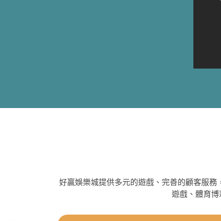
好贏娛樂城提供多元的遊戲、完善的顧客服務
遊戲、體育博