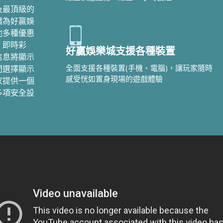
及最頂級的
續為好贏娛
他多種優惠
、即時彩
好贏娛樂城支援各種裝置
信息將顯示
全面支援各種裝置(手機、電腦)，讓玩家隨時
間選擇顯示
感受恍如置身現場的遊戲體驗
家提供一個
多項安全設